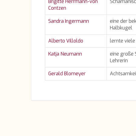
Brigitte Herrmann-von
Schamanisch
Contzen
Sandra Ingermann
eine der be
Halbkugel
Alberto Villoldo
lernte viel
Katja Neumann
eine große 
Lehrerin
Gerald Blomeyer
Achtsamkeit