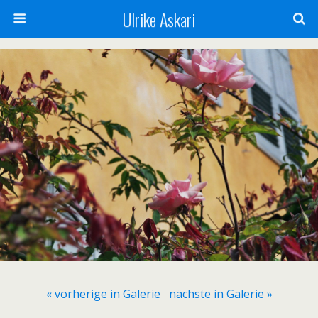
Ulrike Askari
« vorherige in Galerie
nächste in Galerie »