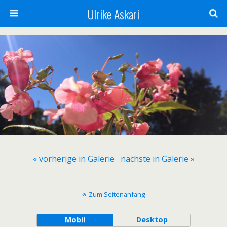
Ulrike Askari
« vorherige in Galerie
nächste in Galerie »
Zum Seitenanfang
Mobil
Desktop