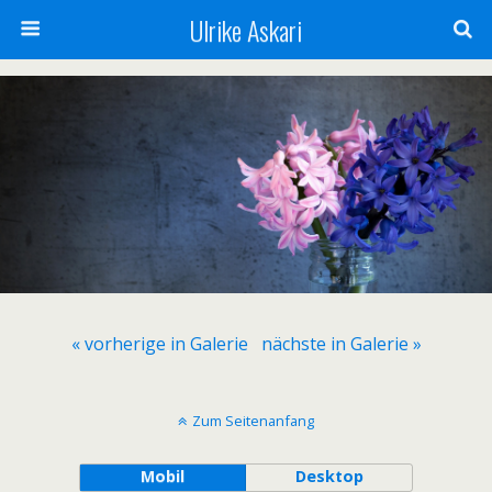
Ulrike Askari
« vorherige in Galerie
nächste in Galerie »
Zum Seitenanfang
Mobil
Desktop